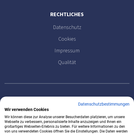
RECHTLICHES
Datenschutz
Cookies
Impressum
Qualität
MELDEN SIE SICH FÜR UNSEREN NEWSLETTER AN
Datenschutzbestimmungen
Wir verwenden Cookies
Wir können diese zur Analyse unserer Besucherdaten platzieren, um unsere
Webseite zu verbessern, personalisierte Inhalte anzuzeigen und Ihnen ein
großartiges Webseiten-Erlebnis zu bieten. Für weitere Informationen zu den
von uns verwendeten Cookies öffnen Sie die Einstellungen. Die Daten werden