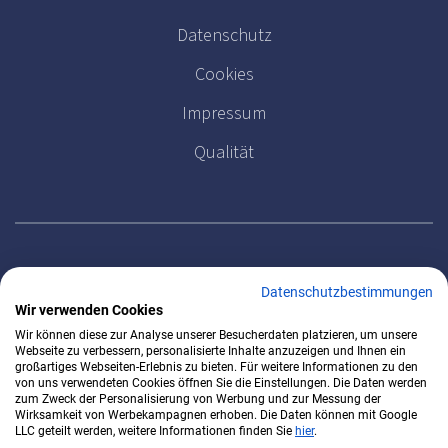
Datenschutz
Cookies
Impressum
Qualität
MELDEN SIE SICH FÜR UNSEREN NEWSLETTER AN
Datenschutzbestimmungen
Wir verwenden Cookies
Wir können diese zur Analyse unserer Besucherdaten platzieren, um unsere
Webseite zu verbessern, personalisierte Inhalte anzuzeigen und Ihnen ein
großartiges Webseiten-Erlebnis zu bieten. Für weitere Informationen zu den
von uns verwendeten Cookies öffnen Sie die Einstellungen. Die Daten werden
zum Zweck der Personalisierung von Werbung und zur Messung der
Wirksamkeit von Werbekampagnen erhoben. Die Daten können mit Google
LLC geteilt werden, weitere Informationen finden Sie
hier
.