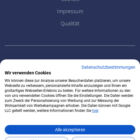
Impressum
Qualität
MELDEN SIE SICH FÜR UNSEREN NEWSLETTER AN
Datenschutzbestimmungen
Wir verwenden Cookies
Wir können diese zur Analyse unserer Besucherdaten platzieren, um unsere
Webseite zu verbessern, personalisierte Inhalte anzuzeigen und Ihnen ein
großartiges Webseiten-Erlebnis zu bieten. Für weitere Informationen zu den
von uns verwendeten Cookies öffnen Sie die Einstellungen. Die Daten werden
zum Zweck der Personalisierung von Werbung und zur Messung der
Wirksamkeit von Werbekampagnen erhoben. Die Daten können mit Google
LLC geteilt werden, weitere Informationen finden Sie
hier
.
Alle akzeptieren
DirectClinics 2026 - alle Rechte vorbehalten