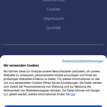
Cookies
Impressum
Qualität
MELDEN SIE SICH FÜR UNSEREN NEWSLETTER AN
Datenschutzbestimmungen
Wir verwenden Cookies
Wir können diese zur Analyse unserer Besucherdaten platzieren, um unsere
Webseite zu verbessern, personalisierte Inhalte anzuzeigen und Ihnen ein
großartiges Webseiten-Erlebnis zu bieten. Für weitere Informationen zu den
von uns verwendeten Cookies öffnen Sie die Einstellungen. Die Daten werden
zum Zweck der Personalisierung von Werbung und zur Messung der
Wirksamkeit von Werbekampagnen erhoben. Die Daten können mit Google
LLC geteilt werden, weitere Informationen finden Sie
hier
.