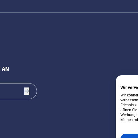
 AN
Wir verw
Wir können
verbessern
Erlebnis z
öffnen Sie
Werbung u
können mit