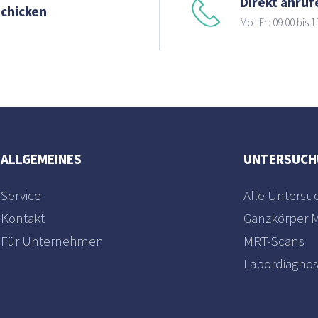
Direkt anruf
schicken
Mo- Fr: 09:00 bis 1
ALLGEMEINES
UNTERSUCH
Service
Alle Unters
Kontakt
Ganzkörper 
Für Unternehmen
MRT-Scans
Labordiagnos