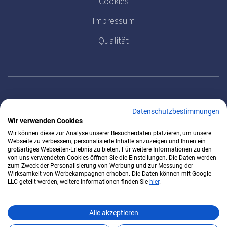
Cookies
Impressum
Qualität
MELDEN SIE SICH FÜR UNSEREN NEWSLETTER AN
Datenschutzbestimmungen
Wir verwenden Cookies
Wir können diese zur Analyse unserer Besucherdaten platzieren, um unsere
Webseite zu verbessern, personalisierte Inhalte anzuzeigen und Ihnen ein
großartiges Webseiten-Erlebnis zu bieten. Für weitere Informationen zu den
von uns verwendeten Cookies öffnen Sie die Einstellungen. Die Daten werden
zum Zweck der Personalisierung von Werbung und zur Messung der
Wirksamkeit von Werbekampagnen erhoben. Die Daten können mit Google
LLC geteilt werden, weitere Informationen finden Sie
hier
.
Alle akzeptieren
DirectClinics 2026 - alle Rechte vorbehalten