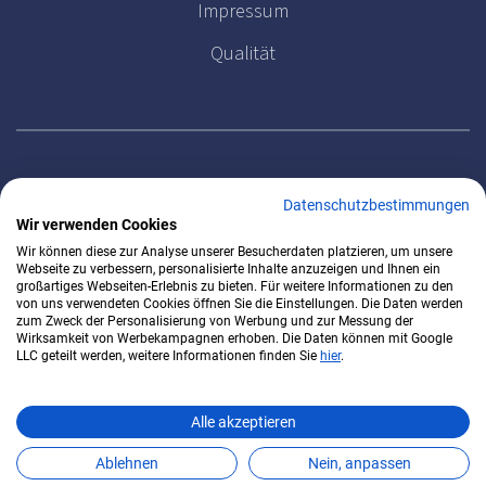
Impressum
Qualität
MELDEN SIE SICH FÜR UNSEREN NEWSLETTER AN
Datenschutzbestimmungen
Wir verwenden Cookies
Wir können diese zur Analyse unserer Besucherdaten platzieren, um unsere
Webseite zu verbessern, personalisierte Inhalte anzuzeigen und Ihnen ein
großartiges Webseiten-Erlebnis zu bieten. Für weitere Informationen zu den
von uns verwendeten Cookies öffnen Sie die Einstellungen. Die Daten werden
zum Zweck der Personalisierung von Werbung und zur Messung der
Wirksamkeit von Werbekampagnen erhoben. Die Daten können mit Google
LLC geteilt werden, weitere Informationen finden Sie
hier
.
Alle akzeptieren
DirectClinics 2026 - alle Rechte vorbehalten
Ablehnen
Nein, anpassen