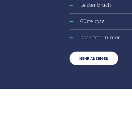
Leistenbruch
Gürtelrose
bösartiger Tumor
MEHR ANZEIGEN