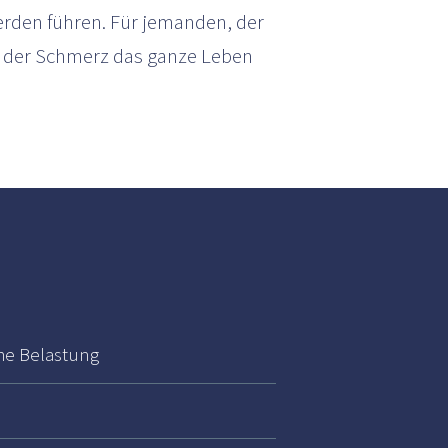
den führen. Für jemanden, der
nn der Schmerz das ganze Leben
he Belastung