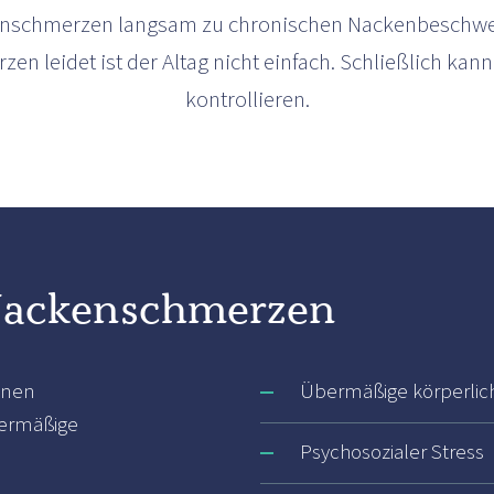
schmerzen langsam zu chronischen Nackenbeschwer
n leidet ist der Altag nicht einfach. Schließlich ka
kontrollieren.
Nackenschmerzen
nnen
Übermäßige körperlic
ermäßige
Psychosozialer Stress